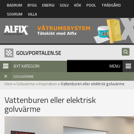
Hoppa till huvudinnehåll
BADRUM
BYGG
ENERGI
GOLV
KÖK
POOL
TRÄDGÅRD
SOVRUM
VILLA
BYT KATEGORI
MENU
GOLVVÄRME
Hem
»
Golvvärme
»
Inspiration
» Vattenburen eller elektrisk golvvärme
Vattenburen eller elektrisk
golvvärme