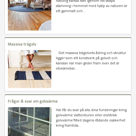
naturlig känsla rakt igenom Att skapa
stämning i hemmet med hjälp av naturen är
ett gammalt och...
Massiva trägolv
Det massiva trägolvets ådring och struktur
ligger som ett konstverk på golvet och
känslan när man glider fram över det är
obeskrivbar...
Frågor & svar om golvvärme
Här får du svar på alla dina funderingar kring
golvvärme Vattenburen eller elektrisk
golvvärme?Med dagens rådande osäkerhet
kring framtida...