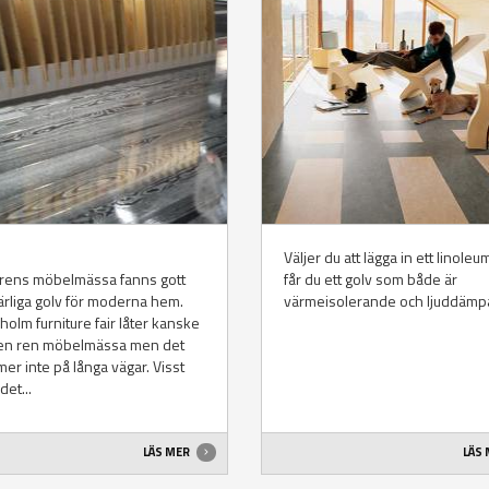
Väljer du att lägga in ett linole
årens möbelmässa fanns gott
får du ett golv som både är
rliga golv för moderna hem.
värmeisolerande och ljuddämp
holm furniture fair låter kanske
en ren möbelmässa men det
er inte på långa vägar. Visst
det...
LÄS MER
LÄS