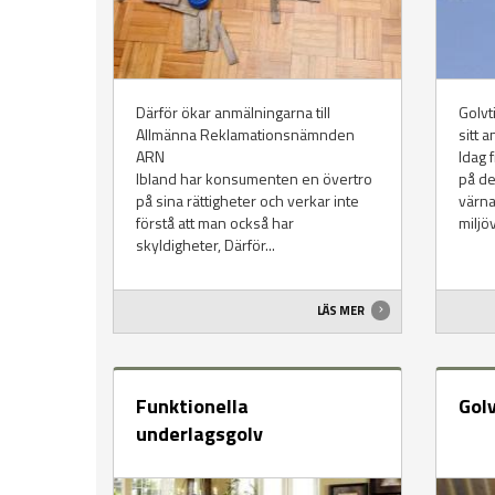
Därför ökar anmälningarna till
Golvt
Allmänna Reklamationsnämnden
sitt 
ARN
Idag 
Ibland har konsumenten en övertro
på d
på sina rättigheter och verkar inte
värna
förstå att man också har
miljöv
skyldigheter, Därför...
LÄS MER
Funktionella
Gol
underlagsgolv