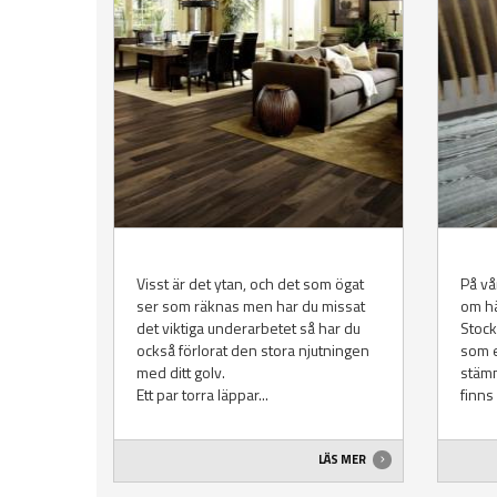
Visst är det ytan, och det som ögat
På v
ser som räknas men har du missat
om hä
det viktiga underarbetet så har du
Stock
också förlorat den stora njutningen
som 
med ditt golv.
stämm
Ett par torra läppar...
finns 
LÄS MER