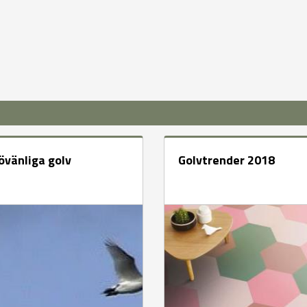
övänliga golv
Golvtrender 2018