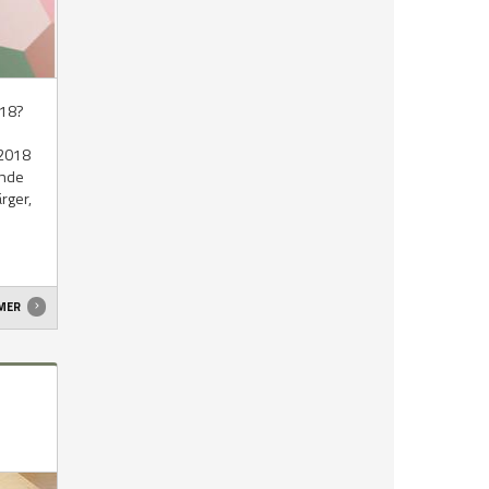
018?
 2018
ande
rger,
 MER