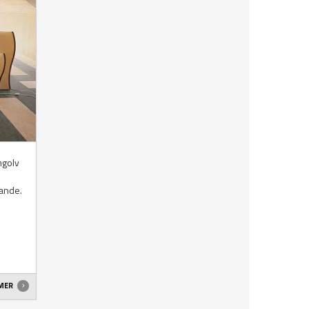
umgolv
ande.
 MER