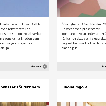
illverkarna är duktiga på att ta
Är ni nyfikna på Golvtrender 2
ansvar gentemot miljön.
Golvbranchen presenterar
finns det gott om golvtillverkare
kommande golvtrender under
en svenska marknaden som
I år kan du skapa en färgsprak
r om miljön och gör bra,
färgfest hemma. Härliga glada fä
änliga...
blanda gult,...
LÄS MER
LÄS
vnyheter för ditt hem
Linoleumgolv