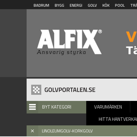
Hoppa till huvudinnehåll
BADRUM
BYGG
ENERGI
GOLV
KÖK
POOL
TR
BYT KATEGORI
VARUMÄRKEN
HITTA HANTVERKA
Hem
» Linoleumgolv-Korkgolv
X
LINOLEUMGOLV-KORKGOLV