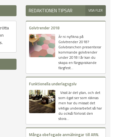
REDAKTIONEN TIPSAR
VISA FLER
trötta
Golvtrender 2018
 en
Är ni nyfikna på
Golvtrender 2018?
s.
Golvbranchen presenterar
kommande golvtrender
under 2018 I år kan du
skapa en färgsprakande
färgfest...
Funktionella underlagsgolv
Visst är det ytan, och det
som ögat ser som räknas
men har du missat det
viktiga underarbetet så har
du också förlorat den
stora...
Många obefogade anmälningar till ARN.