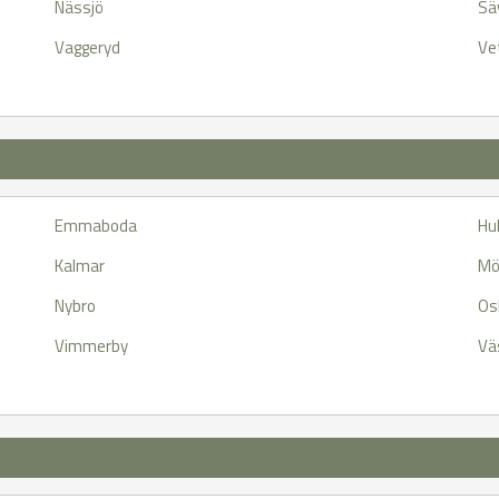
Nässjö
Sä
Vaggeryd
Ve
Emmaboda
Hu
Kalmar
Mö
Nybro
Os
Vimmerby
Vä