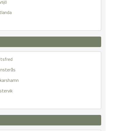
vsjö
tlanda
ltsfred
nsterås
karshamn
stervik