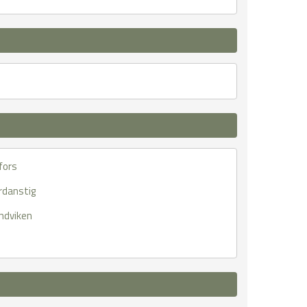
fors
rdanstig
ndviken