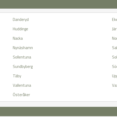
Danderyd
Ek
Huddinge
Jär
Nacka
Nor
Nynäshamn
Sa
Sollentuna
So
Sundbyberg
Sö
Täby
Up
Vallentuna
Va
Österåker