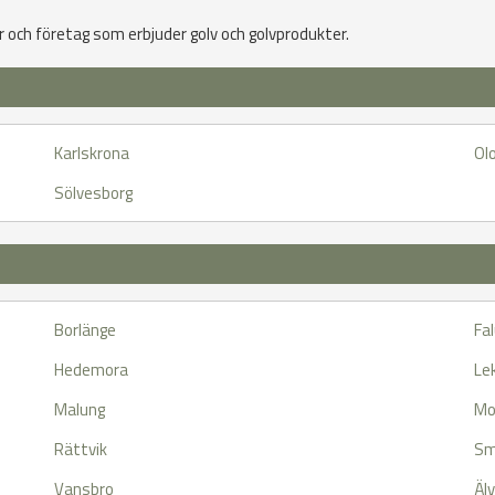
r och företag som erbjuder golv och golvprodukter.
Karlskrona
Ol
Sölvesborg
Borlänge
Fa
Hedemora
Le
Malung
Mo
Rättvik
Sm
Vansbro
Äl