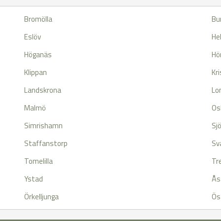
Bromölla
Bu
Eslöv
He
Höganäs
Hö
Klippan
Kr
Landskrona
L
Malmö
Os
Simrishamn
Sj
Staffanstorp
Sv
Tomelilla
Tre
Ystad
Ås
Örkelljunga
Ös