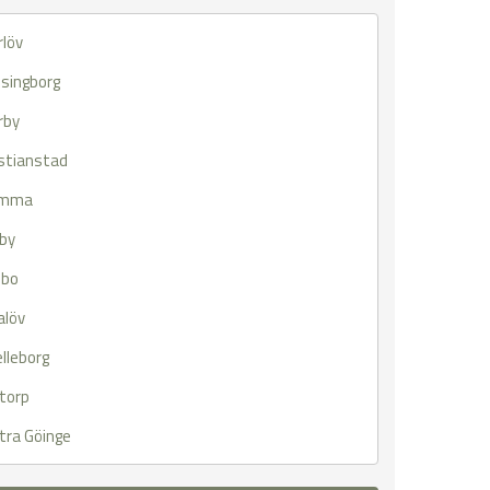
rlöv
lsingborg
rby
istianstad
omma
by
öbo
alöv
lleborg
torp
tra Göinge