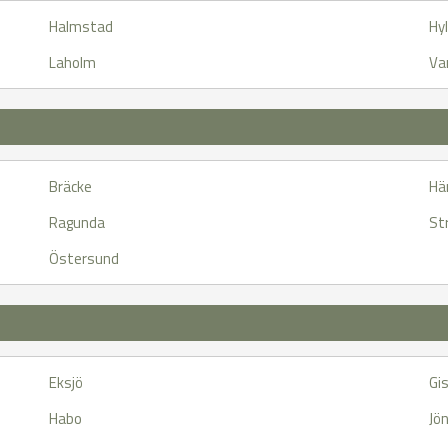
Halmstad
Hy
Laholm
Va
Bräcke
Hä
Ragunda
St
Östersund
Eksjö
Gi
Habo
Jö