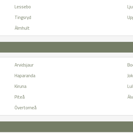
Lessebo
Lj
Tingsryd
Up
Älmhult
Arvidsjaur
Bo
Haparanda
Jo
Kiruna
Lu
Piteå
Äl
Övertorneå