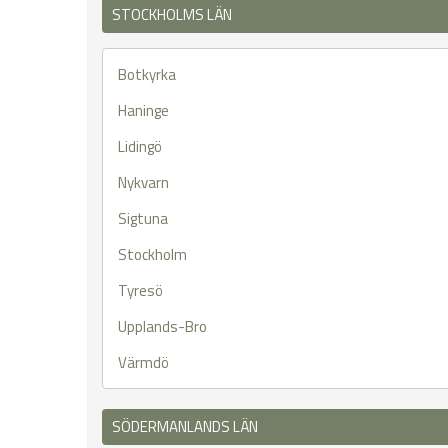
STOCKHOLMS LÄN
Botkyrka
Haninge
Lidingö
Nykvarn
Sigtuna
Stockholm
Tyresö
Upplands-Bro
Värmdö
SÖDERMANLANDS LÄN