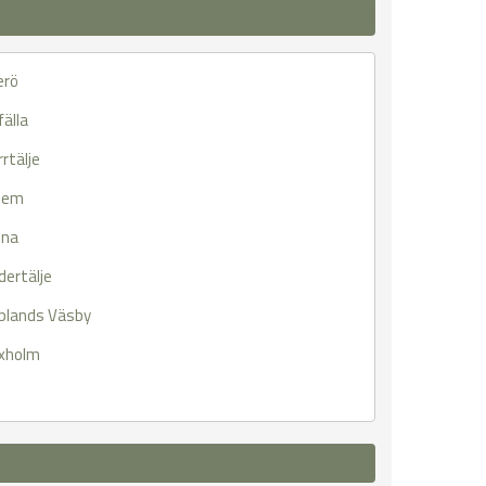
erö
fälla
rtälje
lem
lna
dertälje
plands Väsby
xholm