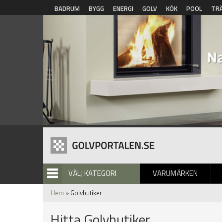
Hoppa till huvudinnehåll
BADRUM
BYGG
ENERGI
GOLV
KÖK
POOL
TR
VÄLJ KATEGORI
VARUMÄRKEN
BILDGALLERI
Hem
» Golvbutiker
Hitta Golvbutiker