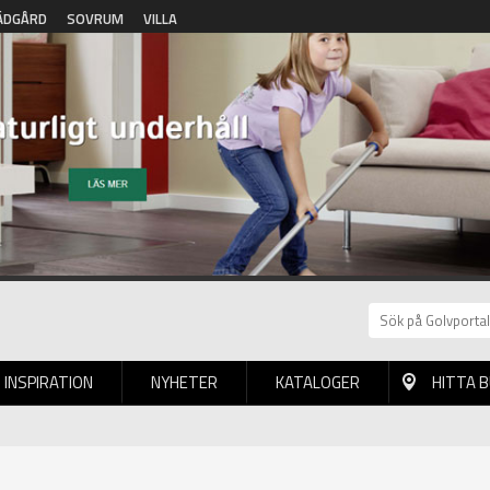
ÄDGÅRD
SOVRUM
VILLA
INSPIRATION
NYHETER
KATALOGER
HITTA 