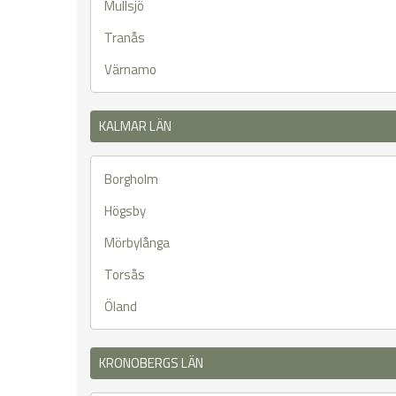
Mullsjö
Tranås
Värnamo
KALMAR LÄN
Borgholm
Högsby
Mörbylånga
Torsås
Öland
KRONOBERGS LÄN