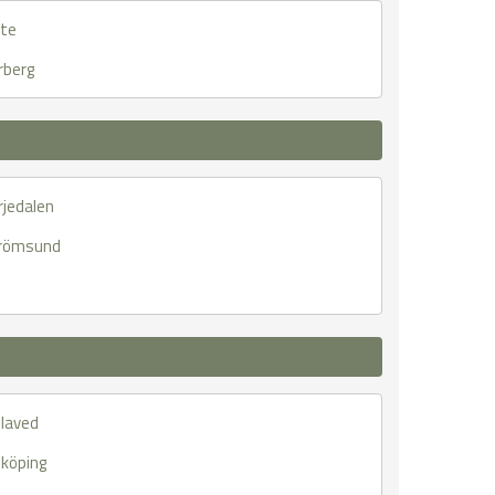
lte
rberg
rjedalen
römsund
slaved
nköping