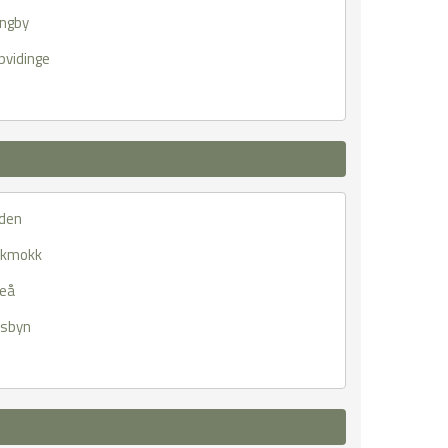
ungby
pvidinge
den
kkmokk
leå
vsbyn