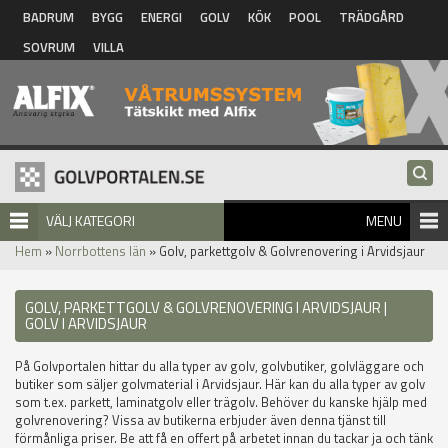
Hoppa till huvudinnehåll
BADRUM
BYGG
ENERGI
GOLV
KÖK
POOL
TRÄDGÅRD
SOVRUM
VILLA
VÄLJ KATEGORI
MENU
Hem
»
Norrbottens län
» Golv, parkettgolv & Golvrenovering i Arvidsjaur
GOLV, PARKETTGOLV & GOLVRENOVERING I ARVIDSJAUR |
GOLV I ARVIDSJAUR
På Golvportalen hittar du alla typer av golv, golvbutiker, golvläggare och
butiker som säljer golvmaterial i Arvidsjaur. Här kan du alla typer av golv
som t.ex. parkett, laminatgolv eller trägolv. Behöver du kanske hjälp med
golvrenovering? Vissa av butikerna erbjuder även denna tjänst till
förmånliga priser. Be att få en offert på arbetet innan du tackar ja och tänk