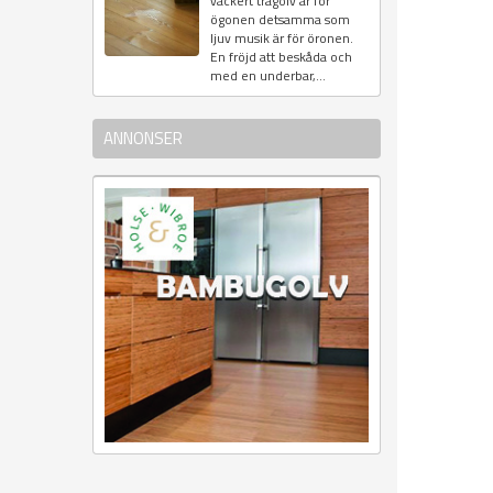
vackert trägolv är för
ögonen detsamma som
ljuv musik är för öronen.
En fröjd att beskåda och
med en underbar,...
ANNONSER