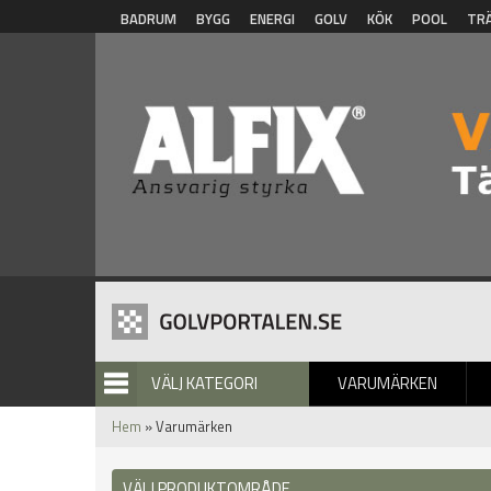
Hoppa till huvudinnehåll
BADRUM
BYGG
ENERGI
GOLV
KÖK
POOL
TR
VÄLJ KATEGORI
VARUMÄRKEN
BILDGALLERI
Hem
» Varumärken
VÄLJ PRODUKTOMRÅDE