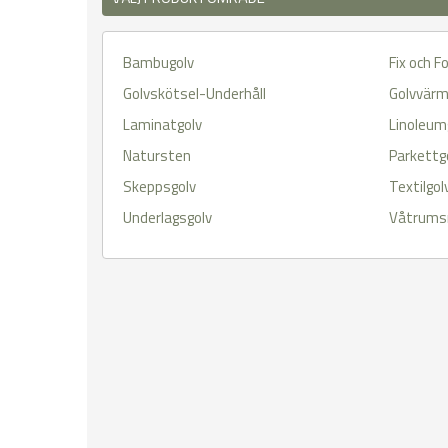
Bambugolv
Fix och F
Golvskötsel-Underhåll
Golvvär
Laminatgolv
Linoleum
Natursten
Parkettg
Skeppsgolv
Textilgol
Underlagsgolv
Våtrums