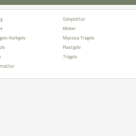
og
Golvplattor
me
Klinker
golv-Korkgolv
Massiva Trägolv
olv
Plastgolv
v
Trägolv
mattor