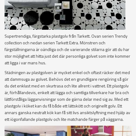
Supertrendiga, färgstarka plastgolv från Tarkett. Ovan serien Trendy
collection och nedan serien Tarkett Extra. Mönstren och
färgställningarna är oändliga och de varierande stilarna gör att du har
stor möjlighet att hitta just det där personliga golvet som inte kommer
att ligga i var mans hus.
Städningen av plastgolven är mycket enkel och oftast räcker det med
att dammsuga av golvet. Behövs det en grundligare rengöring så gör
du det enklast med en skurtrasa och lite allrent i vattnet. Ett plastgolv
är, förhållandevis, enkelt att lägga och samtliga tillverkare har bra och
lättförståliga lägganvisningar som de gärna delar med sig av. Med ett
plastgolv i köket kan du få både ett lättskött och originellt golv. Ett
annars ganska neutralt kök kan få sitt livs ansiktslyftning med hjälp av
ett iögonfallande plastgolv och lite matchande färger på väggarna.