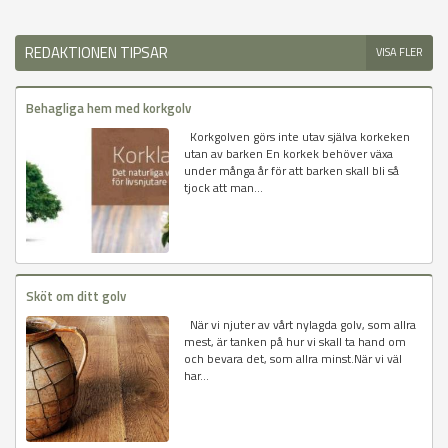
REDAKTIONEN TIPSAR
VISA FLER
Behagliga hem med korkgolv
Korkgolven görs inte utav själva korkeken
utan av barken En korkek behöver växa
under många år för att barken skall bli så
tjock att man...
Sköt om ditt golv
När vi njuter av vårt nylagda golv, som allra
mest, är tanken på hur vi skall ta hand om
och bevara det, som allra minst.När vi väl
har...