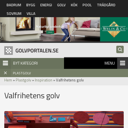
Hoppa till huvudinnehåll
BADRUM
BYGG
ENERGI
GOLV
KÖK
POOL
TRÄDGÅRD
SOVRUM
VILLA
BYT KATEGORI
MENU
PLASTGOLV
Hem
»
Plastgolv
»
Inspiration
» Valfrihetens golv
Valfrihetens golv