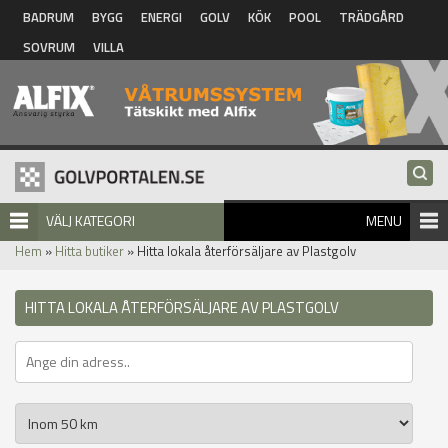
Hoppa till huvudinnehåll
BADRUM
BYGG
ENERGI
GOLV
KÖK
POOL
TRÄDGÅRD
SOVRUM
VILLA
VÄLJ KATEGORI
MENU
Hem
»
Hitta butiker
» Hitta lokala återförsäljare av Plastgolv
HITTA LOKALA ÅTERFÖRSÄLJARE AV PLASTGOLV