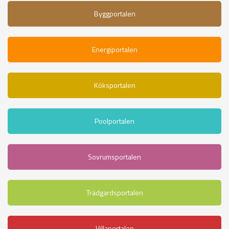
Byggportalen
Energiportalen
Köksportalen
Poolportalen
Sovrumsportalen
Trädgardsportalen
Villaportalen