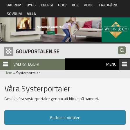
Hoppa till huvudinnehåll
BADRUM
BYGG
ENERGI
GOLV
KÖK
POOL
TRÄDGÅRD
SOVRUM
VILLA
VÄLJ KATEGORI
MENU
Hem
» Systerportaler
Våra Systerportaler
Besök våra systerportaler genom att klicka på namnet.
Badrumsportalen