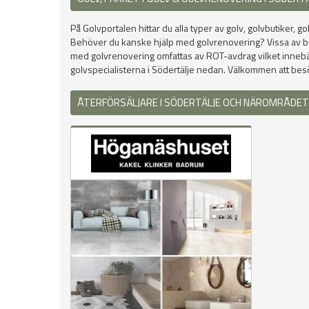
På Golvportalen hittar du alla typer av golv, golvbutiker, go
Behöver du kanske hjälp med golvrenovering? Vissa av butike
med golvrenovering omfattas av ROT-avdrag vilket innebär at
golvspecialisterna i Södertälje nedan. Välkommen att besök
ÅTERFÖRSÄLJARE I SÖDERTÄLJE OCH NÄROMRÅDET