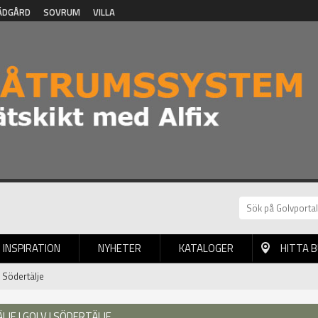
ÄDGÅRD
SOVRUM
VILLA
INSPIRATION
NYHETER
KATALOGER
HITTA 
 Södertälje
JE | GOLV I SÖDERTÄLJE