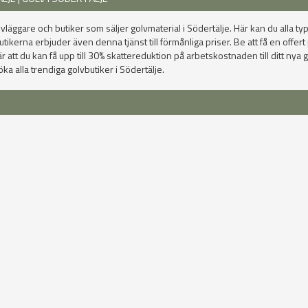
lvläggare och butiker som säljer golvmaterial i Södertälje. Här kan du alla typ
rna erbjuder även denna tjänst till förmånliga priser. Be att få en offert på
t du kan få upp till 30% skattereduktion på arbetskostnaden till ditt nya go
a alla trendiga golvbutiker i Södertälje.