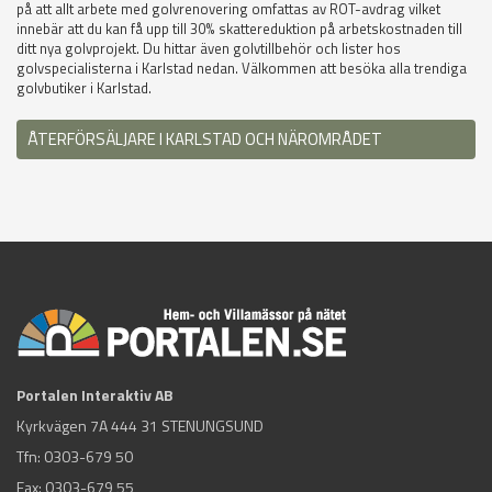
på att allt arbete med golvrenovering omfattas av ROT-avdrag vilket
innebär att du kan få upp till 30% skattereduktion på arbetskostnaden till
ditt nya golvprojekt. Du hittar även golvtillbehör och lister hos
golvspecialisterna i Karlstad nedan. Välkommen att besöka alla trendiga
golvbutiker i Karlstad.
ÅTERFÖRSÄLJARE I KARLSTAD OCH NÄROMRÅDET
Portalen Interaktiv AB
Kyrkvägen 7A 444 31 STENUNGSUND
Tfn:
0303-679 50
Fax: 0303-679 55