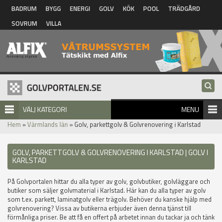
Hoppa till huvudinnehåll
BADRUM
BYGG
ENERGI
GOLV
KÖK
POOL
TRÄDGÅRD
SOVRUM
VILLA
VÄLJ KATEGORI
MENU
Hem
»
Värmlands län
» Golv, parkettgolv & Golvrenovering i Karlstad
GOLV, PARKETTGOLV & GOLVRENOVERING I KARLSTAD | GOLV I
KARLSTAD
På Golvportalen hittar du alla typer av golv, golvbutiker, golvläggare och
butiker som säljer golvmaterial i Karlstad. Här kan du alla typer av golv
som t.ex. parkett, laminatgolv eller trägolv. Behöver du kanske hjälp med
golvrenovering? Vissa av butikerna erbjuder även denna tjänst till
förmånliga priser. Be att få en offert på arbetet innan du tackar ja och tänk