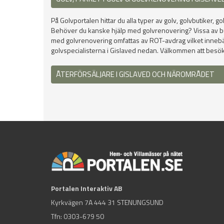
På Golvportalen hittar du alla typer av golv, golvbutiker, go
Behöver du kanske hjälp med golvrenovering? Vissa av butike
med golvrenovering omfattas av ROT-avdrag vilket innebär at
golvspecialisterna i Gislaved nedan. Välkommen att besöka 
ÅTERFÖRSÄLJARE I GISLAVED OCH NÄROMRÅDET
Portalen Interaktiv AB
Kyrkvägen 7A 444 31 STENUNGSUND
Tfn:
0303-679 50