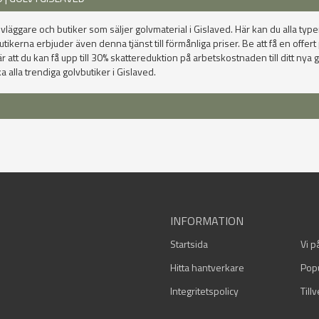
lvläggare och butiker som säljer golvmaterial i Gislaved. Här kan du alla typer
rna erbjuder även denna tjänst till förmånliga priser. Be att få en offert på
t du kan få upp till 30% skattereduktion på arbetskostnaden till ditt nya go
alla trendiga golvbutiker i Gislaved.
INFORMATION
Startsida
Vi p
Hitta hantverkare
Pop
Integritetspolicy
Till