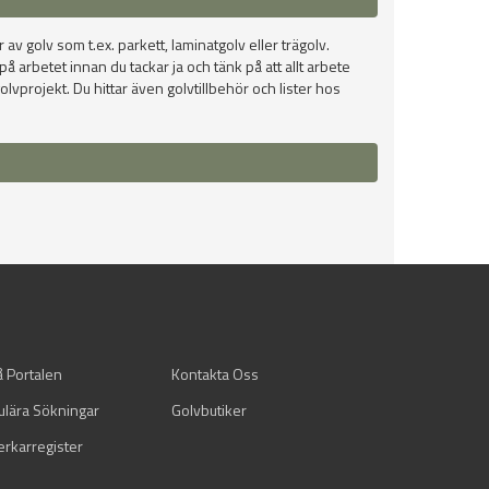
 av golv som t.ex. parkett, laminatgolv eller trägolv.
 arbetet innan du tackar ja och tänk på att allt arbete
lvprojekt. Du hittar även golvtillbehör och lister hos
å Portalen
Kontakta Oss
ulära Sökningar
Golvbutiker
verkarregister