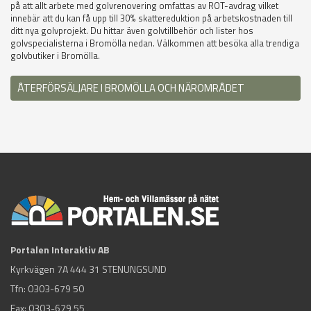
på att allt arbete med golvrenovering omfattas av ROT-avdrag vilket
innebär att du kan få upp till 30% skattereduktion på arbetskostnaden till
ditt nya golvprojekt. Du hittar även golvtillbehör och lister hos
golvspecialisterna i Bromölla nedan. Välkommen att besöka alla trendiga
golvbutiker i Bromölla.
ÅTERFÖRSÄLJARE I BROMÖLLA OCH NÄROMRÅDET
Portalen Interaktiv AB
Kyrkvägen 7A 444 31 STENUNGSUND
Tfn:
0303-679 50
Fax: 0303-679 55