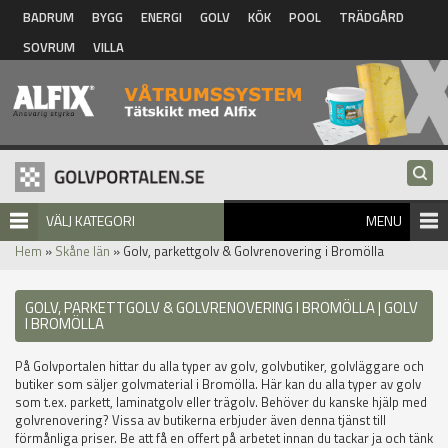
Hoppa till huvudinnehåll
BADRUM
BYGG
ENERGI
GOLV
KÖK
POOL
TRÄDGÅRD
SOVRUM
VILLA
VÄLJ KATEGORI
MENU
Hem
»
Skåne län
» Golv, parkettgolv & Golvrenovering i Bromölla
GOLV, PARKETTGOLV & GOLVRENOVERING I BROMÖLLA | GOLV
I BROMÖLLA
På Golvportalen hittar du alla typer av golv, golvbutiker, golvläggare och
butiker som säljer golvmaterial i Bromölla. Här kan du alla typer av golv
som t.ex. parkett, laminatgolv eller trägolv. Behöver du kanske hjälp med
golvrenovering? Vissa av butikerna erbjuder även denna tjänst till
förmånliga priser. Be att få en offert på arbetet innan du tackar ja och tänk