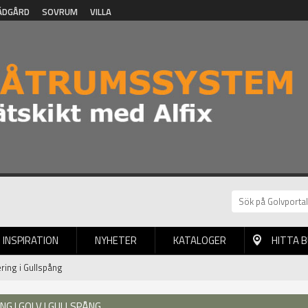
ÄDGÅRD
SOVRUM
VILLA
INSPIRATION
NYHETER
KATALOGER
HITTA 
ring i Gullspång
G | GOLV I GULLSPÅNG