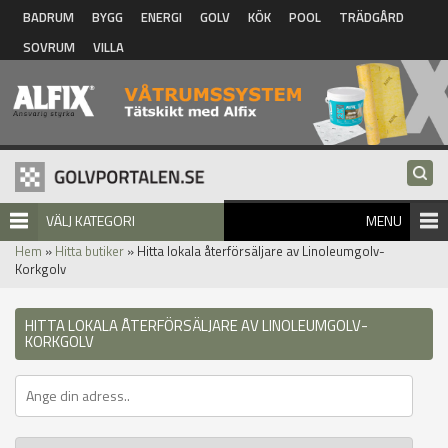
Hoppa till huvudinnehåll
BADRUM
BYGG
ENERGI
GOLV
KÖK
POOL
TRÄDGÅRD
SOVRUM
VILLA
VÄLJ KATEGORI
MENU
Hem
»
Hitta butiker
» Hitta lokala återförsäljare av Linoleumgolv-
Korkgolv
HITTA LOKALA ÅTERFÖRSÄLJARE AV LINOLEUMGOLV-
KORKGOLV