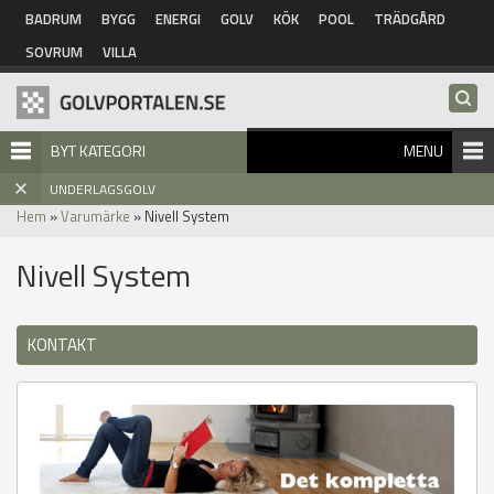
Hoppa till huvudinnehåll
BADRUM
BYGG
ENERGI
GOLV
KÖK
POOL
TRÄDGÅRD
SOVRUM
VILLA
BYT KATEGORI
MENU
UNDERLAGSGOLV
Hem
»
Varumärke
» Nivell System
Nivell System
KONTAKT