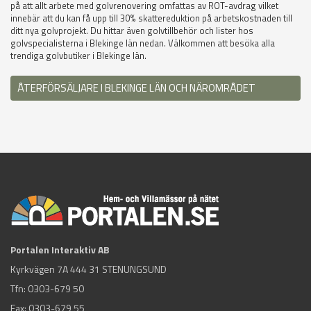
på att allt arbete med golvrenovering omfattas av ROT-avdrag vilket
innebär att du kan få upp till 30% skattereduktion på arbetskostnaden till
ditt nya golvprojekt. Du hittar även golvtillbehör och lister hos
golvspecialisterna i Blekinge län nedan. Välkommen att besöka alla
trendiga golvbutiker i Blekinge län.
ÅTERFÖRSÄLJARE I BLEKINGE LÄN OCH NÄROMRÅDET
Portalen Interaktiv AB
Kyrkvägen 7A 444 31 STENUNGSUND
Tfn:
0303-679 50
Fax: 0303-679 55