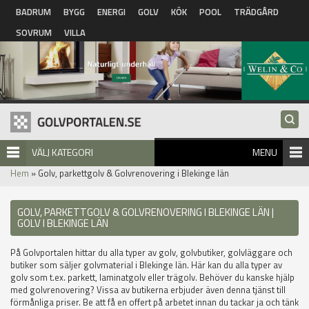
Hoppa till huvudinnehåll
BADRUM
BYGG
ENERGI
GOLV
KÖK
POOL
TRÄDGÅRD
SOVRUM
VILLA
VÄLJ KATEGORI
MENU
Hem
» Golv, parkettgolv & Golvrenovering i Blekinge län
GOLV, PARKETTGOLV & GOLVRENOVERING I BLEKINGE LÄN |
GOLV I BLEKINGE LÄN
På Golvportalen hittar du alla typer av golv, golvbutiker, golvläggare och
butiker som säljer golvmaterial i Blekinge län. Här kan du alla typer av
golv som t.ex. parkett, laminatgolv eller trägolv. Behöver du kanske hjälp
med golvrenovering? Vissa av butikerna erbjuder även denna tjänst till
förmånliga priser. Be att få en offert på arbetet innan du tackar ja och tänk