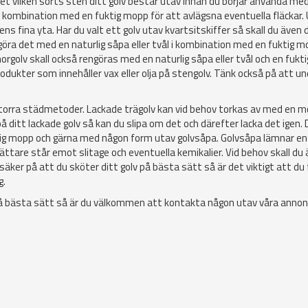
et vilken sorts sten ditt golv består utav innan du börjar använda med
 i kombination med en fuktig mopp för att avlägsna eventuella fläckar.
 fina yta. Har du valt ett golv utav kvartsitskiffer så skall du även 
öra det med en naturlig såpa eller tvål i kombination med en fuktig m
orgolv skall också rengöras med en naturlig såpa eller tvål och en fukt
rodukter som innehåller vax eller olja på stengolv. Tänk också på att un
d torra städmetoder. Lackade trägolv kan vid behov torkas av med en 
ditt lackade golv så kan du slipa om det och därefter lacka det igen. 
ktig mopp och gärna med någon form utav golvsåpa. Golvsåpa lämnar en
ttare står emot slitage och eventuella kemikalier. Vid behov skall du
säker på att du sköter ditt golv på bästa sätt så är det viktigt att du 
g.
v på bästa sätt så är du välkommen att kontakta någon utav våra anno