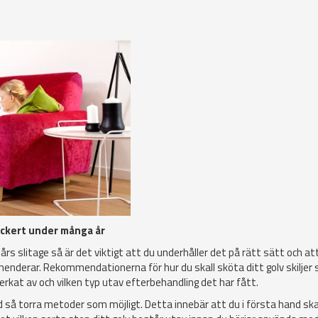
vackert under många år
 års slitage så är det viktigt att du underhåller det på rätt sätt och at
nderar. Rekommendationerna för hur du skall sköta ditt golv skiljer s
lverkat av och vilken typ utav efterbehandling det har fått.
d så torra metoder som möjligt. Detta innebär att du i första hand ska