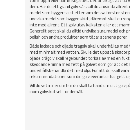
torrmoppa eller dammsuga det. Det är viktigt att du v
dem. Har du ett granitgolv så skall du använda allrent
medel som bygger skikt eftersom dessa förstör stenens
undvika medel som bygger skikt, däremot skall du reng
inte med allrent. Ett golv utav kalksten eller ett marm
Generellt sett skall du alltid undvika sura medel och p
polish och andra produkter som tätar stenens porer.
Både lackade och oljade trägolv skall underhållas me
med minimalt med vatten. Skulle det uppstå skador på 
oljade trägolv skall regelbundet torkas av med en fu
skyddande hinna med fett på golvet som gör att det lä
underhållsbehandla det med olja. För att du skall vara 
rekommendationer som din golvleverantör har gett di
Vill du veta mer om hur du skall ta hand om ditt gol
inom golvskötsel - underhåll.