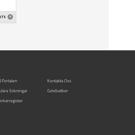
ATS
å Portalen
Kontakta Oss
ulära Sökningar
Golvbutiker
verkarregister