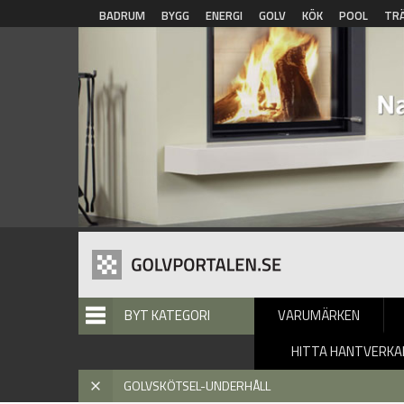
Hoppa till huvudinnehåll
BADRUM
BYGG
ENERGI
GOLV
KÖK
POOL
TR
BYT KATEGORI
VARUMÄRKEN
HITTA HANTVERKA
Hem
»
Golvskötsel-Underhåll
»
Inspiration
» Golvskötsel - U
X
GOLVSKÖTSEL-UNDERHÅLL