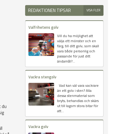
REDAKTIONEN TIPSAR
VISA FLER
Valfrihetens golv
Vill du ha möjlighet att
välja ett mönster och en
färg, till ditt golv, som skall
vara både personlig och
passande för just ditt
ändamål?...
Vackra stengolv
Vad kan väl vara vackrare
än ett golv i sten? Alla
dessa stenmaterial som
bryts, behandlas och skärs
t du
ut till lagom stora bitar för
att...
ig
Vackra golv
ll