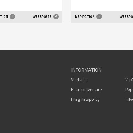
ATION
WEBBPLATS
INSPIRATION
WEBBPL
INFORMATION
Startsida
Vi p
Hitta hantverkare
Pop
Integritetspolicy
Till