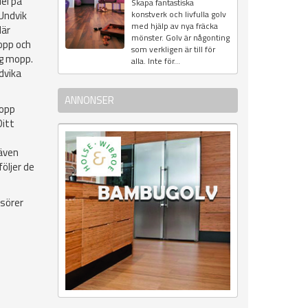
el på
Skapa fantastiska
 Undvik
konstverk och livfulla golv
med hjälp av nya fräcka
där
mönster. Golv är någonting
opp och
som verkligen är till för
ig mopp.
alla. Inte för...
dvika
ANNONSER
mopp
Ditt
 även
följer de
nsörer