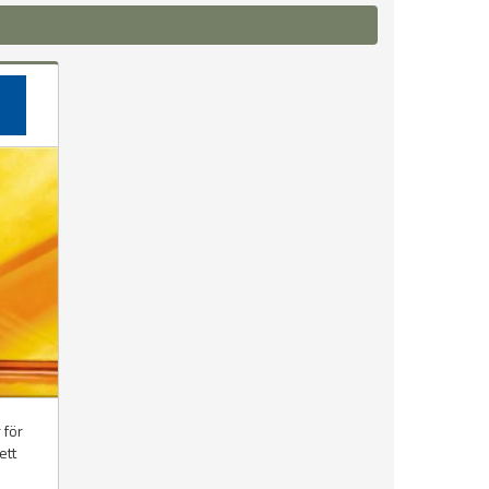
 för
ett