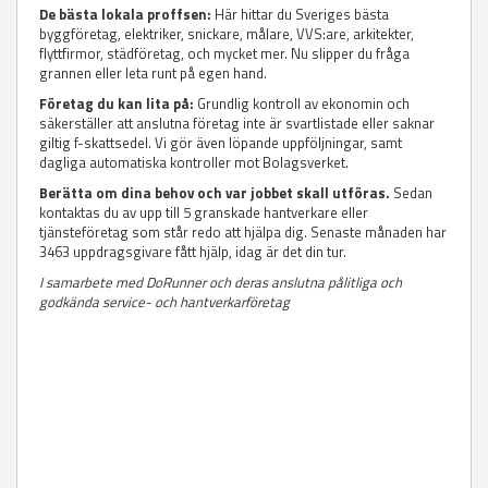
De bästa lokala proffsen:
Här hittar du Sveriges bästa
byggföretag, elektriker, snickare, målare, VVS:are, arkitekter,
flyttfirmor, städföretag, och mycket mer. Nu slipper du fråga
grannen eller leta runt på egen hand.
Företag du kan lita på:
Grundlig kontroll av ekonomin och
säkerställer att anslutna företag inte är svartlistade eller saknar
giltig f-skattsedel. Vi gör även löpande uppföljningar, samt
dagliga automatiska kontroller mot Bolagsverket.
Berätta om dina behov och var jobbet skall utföras.
Sedan
kontaktas du av upp till 5 granskade hantverkare eller
tjänsteföretag som står redo att hjälpa dig. Senaste månaden har
3463 uppdragsgivare fått hjälp, idag är det din tur.
I samarbete med DoRunner och deras anslutna pålitliga och
godkända service- och hantverkarföretag