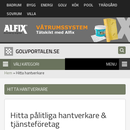
Hoppa till huvudinnehåll
BADRUM
BYGG
ENERGI
GOLV
KÖK
POOL
TRÄDGÅRD
SOVRUM
VILLA
VÄLJ KATEGORI
MENU
Hem
» Hitta hantverkare
HITTA HANTVERKARE
Hitta pålitliga hantverkare &
tjänsteföretag