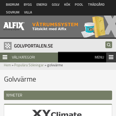
Hoppa till huvudinnehåll
BADRUM
BYGG
ENERGI
GOLV
KÖK
POOL
TRÄDGÅRD
SOVRUM
VILLA
VÄLJ KATEGORI
MENU
Hem
»
Populära Sökningar
» golvvärme
Golvvärme
NYHETER