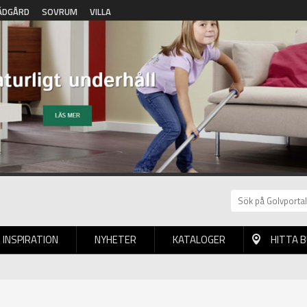
ÄDGÅRD
SOVRUM
VILLA
INSPIRATION
NYHETER
KATALOGER
HITTA 