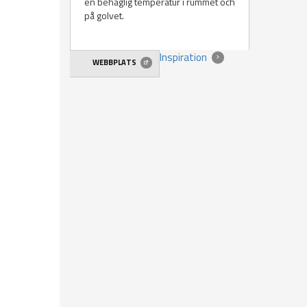
en behaglig temperatur i rummet och
på golvet.
Inspiration
WEBBPLATS