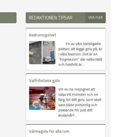
REDAKTIONEN TIPSAR
VISA FLER
Badrumsgolvet
En av våra känsligaste
platser, att lägga golv på, är
i våra badrum. Det är en
”högriskzon” där vattentätt
och fuktfritt är...
Valfrihetens golv
Vill du ha möjlighet att
välja ett mönster och en
färg, till ditt golv, som skall
vara både personlig och
passande för just ditt
ändamål?...
Värmegolv för alla rum