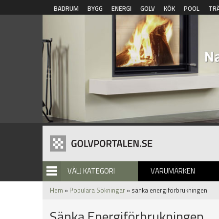
Hoppa till huvudinnehåll
BADRUM
BYGG
ENERGI
GOLV
KÖK
POOL
TR
VÄLJ KATEGORI
VARUMÄRKEN
BILDGALLERI
Hem
»
Populära Sökningar
» sänka energiförbrukningen
Sänka Energiförbrukningen