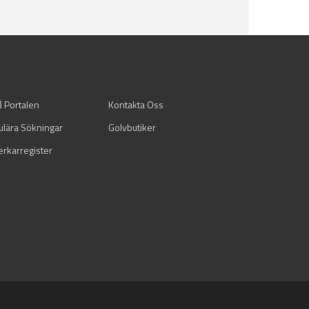
å Portalen
Kontakta Oss
ulära Sökningar
Golvbutiker
verkarregister