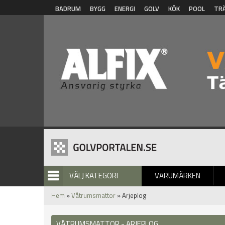
Hoppa till huvudinnehåll
BADRUM
BYGG
ENERGI
GOLV
KÖK
POOL
TR
VÄLJ KATEGORI
VARUMÄRKEN
BILDGALLERI
Hem
»
Våtrumsmattor
» Arjeplog
VÅTRUMSMATTOR - ARJEPLOG