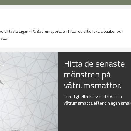
ke till tvättstugan? På Badrumsportalen hittar du alltid lokala butiker och
atta.
Hitta de senaste
mönstren på
våtrumsmattor.
Trendigt eller klassiskt? Väl din
våtrumsmatta efter din egen smak.