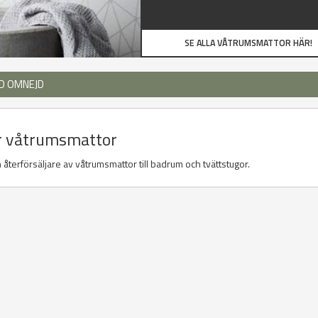
SE ALLA VÅTRUMSMATTOR HÄR!
D OMNEJD
jer våtrumsmattor
återförsäljare av våtrumsmattor till badrum och tvättstugor.