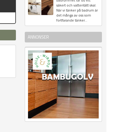
badrummet får du ett
säkert och vattentätt skal.
När vi tänker på badrum är
det många av oss som
fortfarande tänker...
ANNONSER