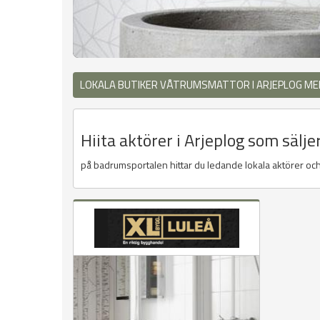
LOKALA BUTIKER VÅTRUMSMATTOR I ARJEPLOG ME
Hiita aktörer i Arjeplog som säl
på badrumsportalen hittar du ledande lokala aktörer och 