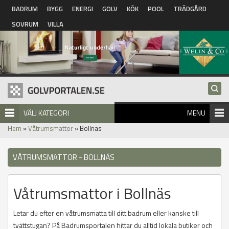
Hoppa till huvudinnehåll
BADRUM
BYGG
ENERGI
GOLV
KÖK
POOL
TRÄDGÅRD
SOVRUM
VILLA
VÄLJ KATEGORI
MENU
Hem
»
Våtrumsmattor
» Bollnäs
VÅTRUMSMATTOR - BOLLNÄS
Våtrumsmattor i Bollnäs
Letar du efter en våtrumsmatta till ditt badrum eller kanske till
tvättstugan? På Badrumsportalen hittar du alltid lokala butiker och