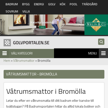
Hoppa till huvudinnehåll
BADRUM
BYGG
ENERGI
GOLV
KÖK
POOL
TRÄDGÅRD
SOVRUM
VILLA
VÄLJ KATEGORI
MENU
Hem
»
Våtrumsmattor
» Bromölla
VÅTRUMSMATTOR - BROMÖLLA
Våtrumsmattor i Bromölla
Letar du efter en våtrumsmatta till ditt badrum eller kanske till
tvättstugan? På Badrumsportalen hittar du alltid lokala butiker och