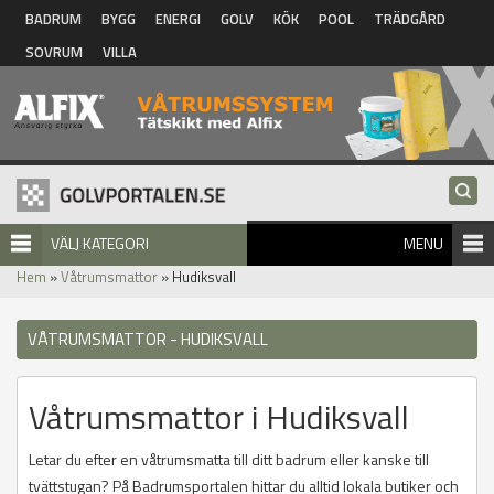
Hoppa till huvudinnehåll
BADRUM
BYGG
ENERGI
GOLV
KÖK
POOL
TRÄDGÅRD
SOVRUM
VILLA
VÄLJ KATEGORI
MENU
Hem
»
Våtrumsmattor
» Hudiksvall
VÅTRUMSMATTOR - HUDIKSVALL
Våtrumsmattor i Hudiksvall
Letar du efter en våtrumsmatta till ditt badrum eller kanske till
tvättstugan? På Badrumsportalen hittar du alltid lokala butiker och