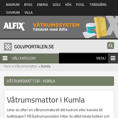
Hoppa till huvudinnehåll
BADRUM
BYGG
ENERGI
GOLV
KÖK
POOL
TRÄDGÅRD
SOVRUM
VILLA
VÄLJ KATEGORI
MENU
Hem
»
Våtrumsmattor
» Kumla
VÅTRUMSMATTOR - KUMLA
Våtrumsmattor i Kumla
Letar du efter en våtrumsmatta till ditt badrum eller kanske till
tvättstugan? På Badrumsportalen hittar du alltid lokala butiker och