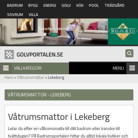
Hoppa till huvudinnehåll
BADRUM
BYGG
ENERGI
GOLV
KÖK
POOL
TRÄDGÅRD
SOVRUM
VILLA
VÄLJ KATEGORI
MENU
Hem
»
Våtrumsmattor
» Lekeberg
VÅTRUMSMATTOR - LEKEBERG
Våtrumsmattor i Lekeberg
Letar du efter en våtrumsmatta till ditt badrum eller kanske till
tvättstugan? På Badrumsportalen hittar du alltid lokala butiker och