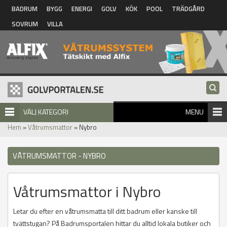
Hoppa till huvudinnehåll
BADRUM
BYGG
ENERGI
GOLV
KÖK
POOL
TRÄDGÅRD
SOVRUM
VILLA
VÄLJ KATEGORI
MENU
Hem
»
Våtrumsmattor
» Nybro
VÅTRUMSMATTOR - NYBRO
Våtrumsmattor i Nybro
Letar du efter en våtrumsmatta till ditt badrum eller kanske till
tvättstugan? På Badrumsportalen hittar du alltid lokala butiker och