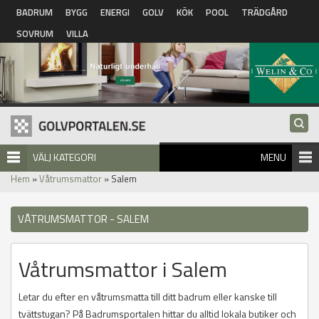
Hoppa till huvudinnehåll
BADRUM
BYGG
ENERGI
GOLV
KÖK
POOL
TRÄDGÅRD
SOVRUM
VILLA
VÄLJ KATEGORI
MENU
Hem
»
Våtrumsmattor
» Salem
VÅTRUMSMATTOR - SALEM
Våtrumsmattor i Salem
Letar du efter en våtrumsmatta till ditt badrum eller kanske till
tvättstugan? På Badrumsportalen hittar du alltid lokala butiker och