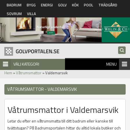
Hoppa till huvudinnehåll
BADRUM
BYGG
ENERGI
GOLV
KÖK
POOL
TRÄDGÅRD
SOVRUM
VILLA
VÄLJ KATEGORI
MENU
Hem
»
Våtrumsmattor
» Valdemarsvik
VÅTRUMSMATTOR - VALDEMARSVIK
Våtrumsmattor i Valdemarsvik
Letar du efter en våtrumsmatta till ditt badrum eller kanske till
tvättstugan? På Badrumsportalen hittar du alltid lokala butiker och