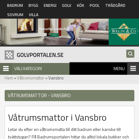
Hoppa till huvudinnehåll
BADRUM
BYGG
ENERGI
GOLV
KÖK
POOL
TRÄDGÅRD
SOVRUM
VILLA
VÄLJ KATEGORI
MENU
Hem
»
Våtrumsmattor
» Vansbro
VÅTRUMSMATTOR - VANSBRO
Våtrumsmattor i Vansbro
Letar du efter en våtrumsmatta till ditt badrum eller kanske till
tvättstugan? På Badrumsportalen hittar du alltid lokala butiker och