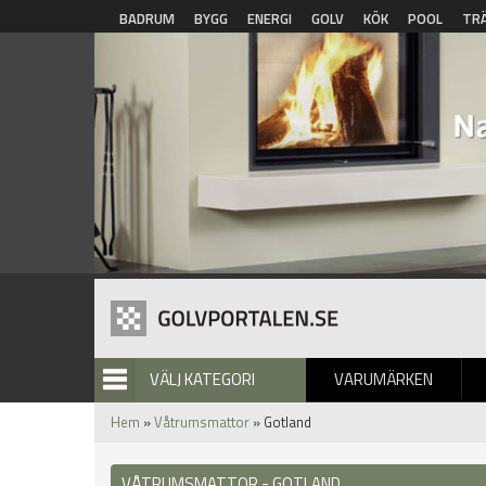
Hoppa till huvudinnehåll
BADRUM
BYGG
ENERGI
GOLV
KÖK
POOL
TR
VÄLJ KATEGORI
VARUMÄRKEN
BILDGALLERI
Hem
»
Våtrumsmattor
» Gotland
VÅTRUMSMATTOR - GOTLAND