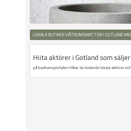
LOKALA BUTIKER VÅTRUMSMATTOR I GOTLAND ME
Hiita aktörer i Gotland som sälj
på badrumsportalen hittar du ledande lokala aktörer och 