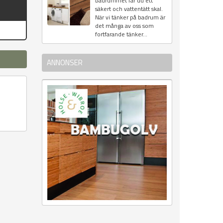
badrummet får du ett
säkert och vattentätt skal.
När vi tänker på badrum är
det många av oss som
fortfarande tänker...
ANNONSER