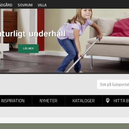
ÄDGÅRD
SOVRUM
VILLA
INSPIRATION
NYHETER
KATALOGER
HITTA 