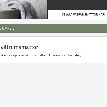
SE ALLA VÅTRUMSMATTOR HÄR!
D OMNEJD
er våtrumsmattor
återförsäljare av våtrumsmattor till badrum och tvättstugor.