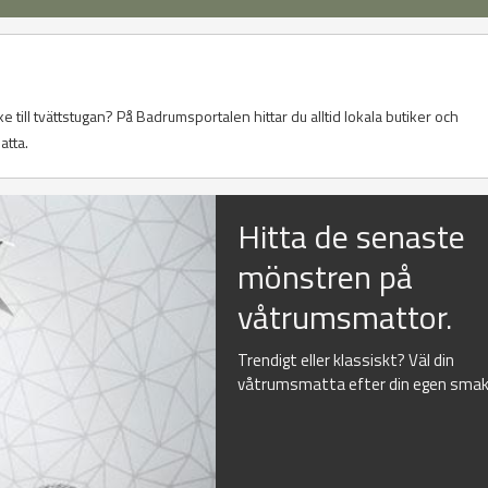
ke till tvättstugan? På Badrumsportalen hittar du alltid lokala butiker och
atta.
Hitta de senaste
mönstren på
våtrumsmattor.
Trendigt eller klassiskt? Väl din
våtrumsmatta efter din egen smak.