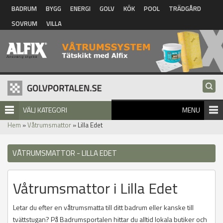
Hoppa till huvudinnehåll
BADRUM
BYGG
ENERGI
GOLV
KÖK
POOL
TRÄDGÅRD
SOVRUM
VILLA
VÄLJ KATEGORI
MENU
Hem
»
Våtrumsmattor
» Lilla Edet
VÅTRUMSMATTOR - LILLA EDET
Våtrumsmattor i Lilla Edet
Letar du efter en våtrumsmatta till ditt badrum eller kanske till
tvättstugan? På Badrumsportalen hittar du alltid lokala butiker och