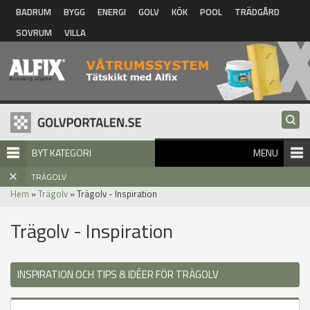
Hoppa till huvudinnehåll
BADRUM
BYGG
ENERGI
GOLV
KÖK
POOL
TRÄDGÅRD
SOVRUM
VILLA
BYT KATEGORI
MENU
TRÄGOLV
Hem
»
Trägolv
» Trägolv - Inspiration
Trägolv - Inspiration
INSPIRATION OCH TIPS & IDÉER FÖR TRÄGOLV